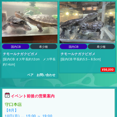
国内CB
希少種
国内CB
希少種
チモールナガクビガメ
チモールナガクビガメ
[国内CB オス甲長約12cm メス甲長
[国内CB 甲長約5.5～8.5cm]
約14cm]
¥98,000
ペア お問い合わせ
イベント前後の営業案内
守口本店
【8月】
10日(月) … 15:00 ～ 19:00