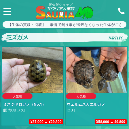
爬虫類ショップ
サウリア大東店
【生体の買取・引取】 事情で飼う事が出来なくなった生体がござい
ミズガメ
turtles
人気種
人気種
ミスジドロガメ（No.1）
ウェルムスカエルガメ
[国内CB メス]
[CB ]
¥37,000 → ¥29,800
¥58,000 → 49,800