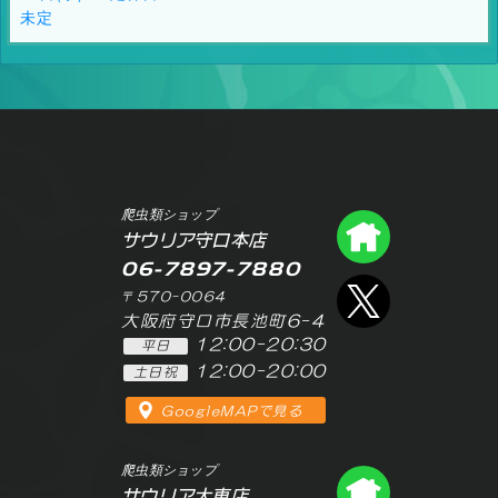
未定
爬虫類ショップ
爬虫類シ
サウリア守口本店
06-7897-7880
エックス
〒570-0064
大阪府守口市長池町6-4
12:00-20:30
平日
12:00-20:00
土日祝
GoogleMAPで見る
爬虫類ショップ
爬虫類シ
サウリア大東店