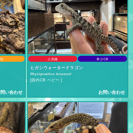
画
人気種
希少CB
ヒガシウォータードラゴン
Physignathus lesueurii
[国内CB ベビー ]
問い合わせ
お問い合わせ