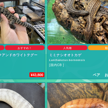
おすすめ！
人気種
動
類ショップ サウリア守口店
クアンドホワイトテグー
ミミナシオオトカゲ
Lanthanotus borneensis
[国内CB ]
¥43,800
ペア お