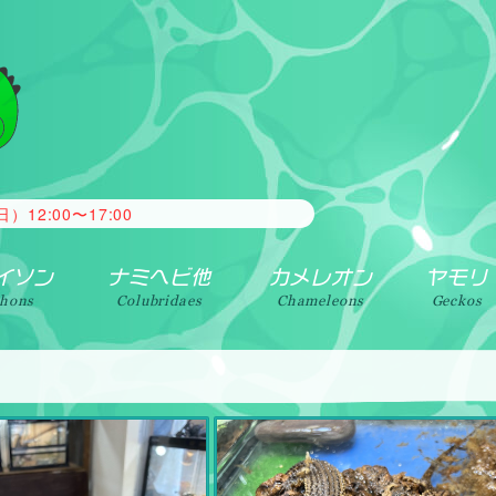
がございましたらご相談ください。 常時、買取・引取を行ってお
2:00〜17:00
イソン
ナミヘビ他
カメレオン
ヤモリ
thons
Colubridaes
Chameleons
Geckos