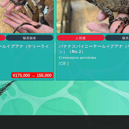
極美個体
人気種
極美
ールイグアナ（ケリーライ
バナナスパイニーテールイグアナ（
ン）（No.2）
Ctenosaura pectinata
[CB ]
¥175,000 → 155,000