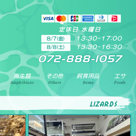
定休日 水曜日
13:30-17:00
8/7(金)
13:30-16:30
8/8(土)
ります。地域によりますが、出張買取引取も致しております。
072-888-1057
両生類
その他
飼育用品
エサ
Amphibians
Others
Items
Foods
lizards