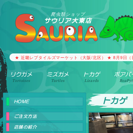
爬虫類ショップ
サウリア大東店
【生体の買取・引取】 事情で飼う事が出来なくなった生体
★ 近畿レプタイルズマーケット（大阪/北区） ★ 8月9日（日）1
リクガメ
ミズガメ
トカゲ
ボアパ
Tortoises
Turtles
Lizards
BoaPy
トカゲ
HOME
ご注文方法
店舗の紹介