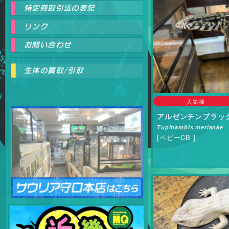
特定商取引法の表記
リンク
お問い合わせ
生体の買取/引取
人気種
爬虫
アルゼンチンブラッ
Tupinambis merianae
[ベビーCB ]