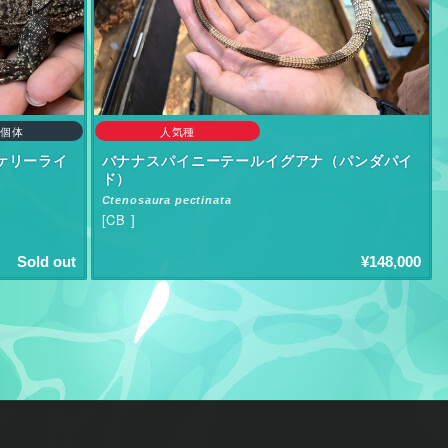
個体
人気種
ケリーライ
バナナスパイニーテールイグアナ（パンダパイ
ド）
Ctenosaura pectinata
[CB ]
Sold out
¥148,000