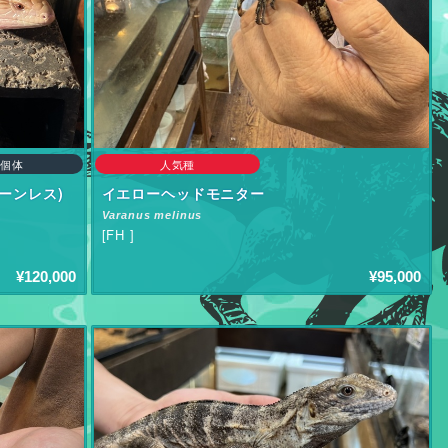
個体
人気種
ーンレス)
イエローヘッドモニター
Varanus melinus
[FH ]
¥120,000
¥95,000