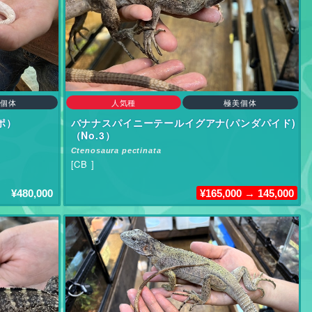
個体
人気種
極美個体
ポ）
バナナスパイニーテールイグアナ(パンダパイド)
（No.3）
Ctenosaura pectinata
[CB ]
¥480,000
¥165,000 → 145,000