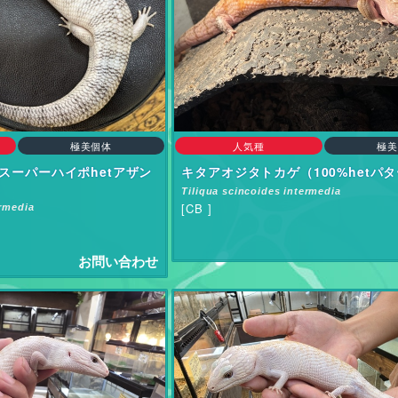
極美個体
人気種
極美
スーパーハイポhetアザン
キタアオジタトカゲ（100%hetパタ
Tiliqua scincoides intermedia
[CB ]
ermedia
お問い合わせ