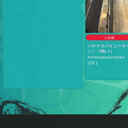
人気種
バナナスパイニーテ
ン）（No.1）
Ctenosaura pectinata
[CB ]