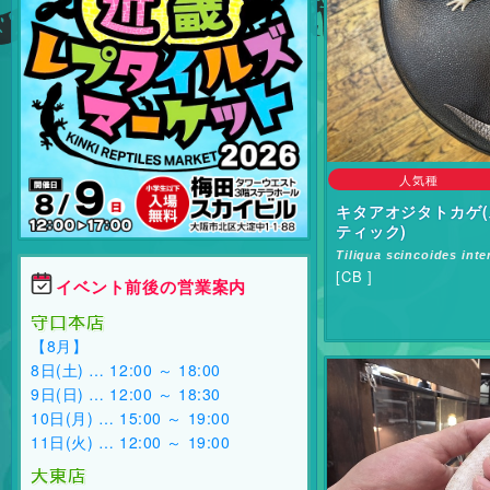
人気種
キタアオジタトカゲ(
ティック)
Tiliqua scincoides int
[CB ]
イベント前後の営業案内
守口本店
【8月】
8日(土) … 12:00 ～ 18:00
9日(日) … 12:00 ～ 18:30
10日(月) … 15:00 ～ 19:00
11日(火) … 12:00 ～ 19:00
大東店