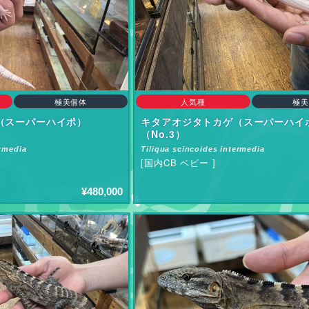
極美個体
人気種
極美
（スーパーハイポ）
キタアオジタトカゲ（スーパーハイ
（No.3）
ermedia
Tiliqua scincoides intermedia
[国内CB ベビー ]
¥480,000