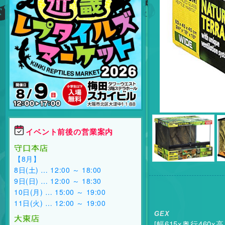
イベント前後の営業案内
守口本店
【8月】
8日(土) … 12:00 ～ 18:00
9日(日) … 12:00 ～ 18:30
10日(月) … 15:00 ～ 19:00
11日(火) … 12:00 ～ 19:00
GEX
大東店
[幅615x奥行460x高