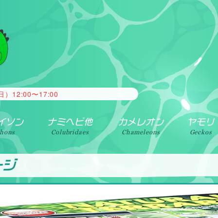
がございましたらご相談ください。 常時、買取・引取を行ってお
2:00〜17:00
イソン
ナミヘビ他
カメレオン
ヤモリ
thons
Colubridaes
Chameleons
Geckos
ージ