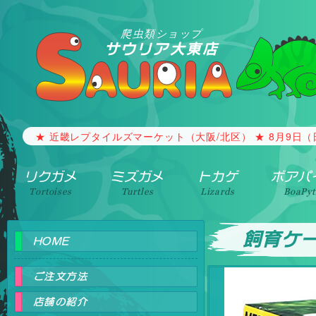
爬虫類ショップ
サウリア大東店
【生体の買取・引取】 事情で飼う事が出来なくなった生体
★ 近畿レプタイルズマーケット（大阪/北区） ★ 8月9日（日）1
リクガメ
ミズガメ
トカゲ
ボアパ
Tortoises
Turtles
Lizards
BoaPy
飼育ケ
HOME
ご注文方法
店舗の紹介