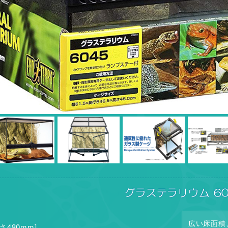
グラステラリウム 60
広い床面積
さ480mm]