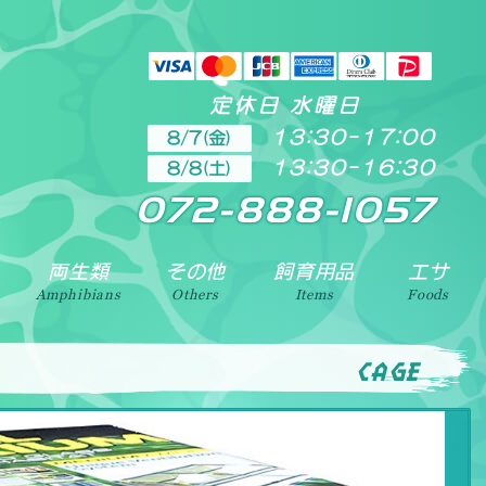
定休日 水曜日
13:30-17:00
8/7(金)
13:30-16:30
8/8(土)
ります。地域によりますが、出張買取引取も致しております。
072-888-1057
両生類
その他
飼育用品
エサ
Amphibians
Others
Items
Foods
cage