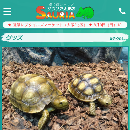
爬虫類ショップ
サウリア大東店
★ 近畿レプタイルズマーケット（大阪/北区） ★ 8月9日（日）12:00〜1
グッズ
goods