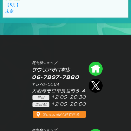
【8月】
未定
爬虫類ショップ
爬虫類シ
サウリア守口本店
06-7897-7880
エックス
〒570-0064
大阪府守口市長池町6-4
12:00-20:30
平日
12:00-20:00
土日祝
GoogleMAPで見る
爬虫類ショップ