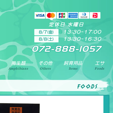
定休日 水曜日
13:30-17:00
8/7(金)
13:30-16:30
8/8(土)
072-888-1057
両生類
その他
飼育用品
エサ
Amphibians
Others
Items
Foods
foods