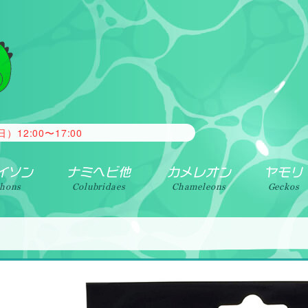
2:00〜17:00
イソン
ナミヘビ他
カメレオン
ヤモリ
thons
Colubridaes
Chameleons
Geckos