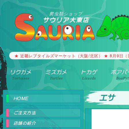
爬虫類ショップ
サウリア大東店
★ 近畿レプタイルズマーケット（大阪/北区） ★ 8月9日（日）1
リクガメ
ミズガメ
トカゲ
ボアパ
Tortoises
Turtles
Lizards
BoaPy
エサ
HOME
ご注文方法
店舗の紹介