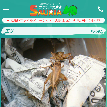
爬虫類ショップ
サウリア大東店
★ 近畿レプタイルズマーケット（大阪/北区） ★ 8月9日（日）12:00〜1
エサ
foods