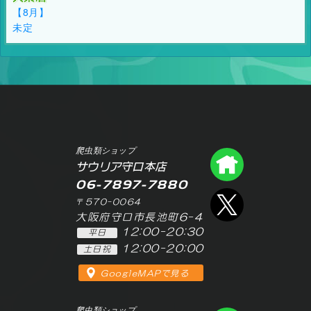
【8月】
未定
爬虫類ショップ
爬虫類シ
サウリア守口本店
06-7897-7880
エックス
〒570-0064
大阪府守口市長池町6-4
12:00-20:30
平日
12:00-20:00
土日祝
GoogleMAPで見る
爬虫類ショップ